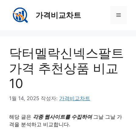
컨
텐
가격비교차트
메
츠
로
뉴
건
너
닥터멜락신넥스팔트
뛰
기
가격 추천상품 비교
10
1월 14, 2025
작성자:
가격비교차트
해당 글은
각종 웹사이트를 수집하여
그날 그날 가
격을 분석하고 비교합니다.