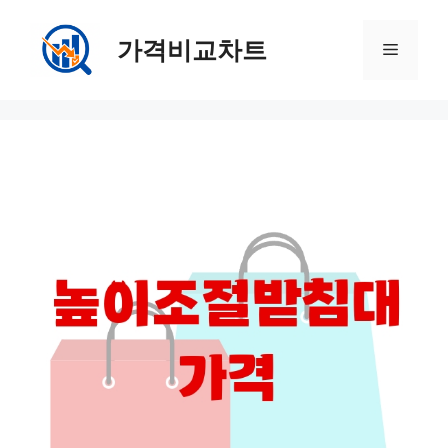
컨
텐
가격비교차트
메
츠
로
뉴
건
너
뛰
기