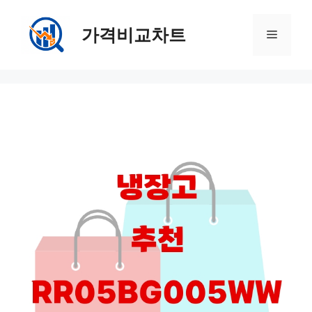
컨
텐
가격비교차트
메
츠
로
뉴
건
너
뛰
기