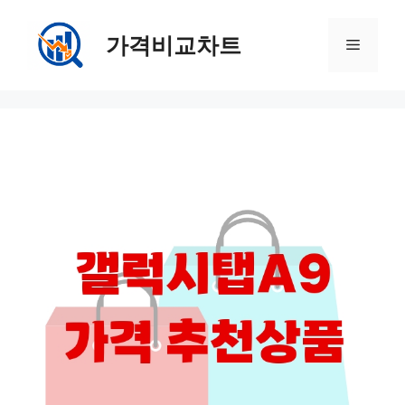
컨
텐
가격비교차트
메
츠
로
뉴
건
너
뛰
기